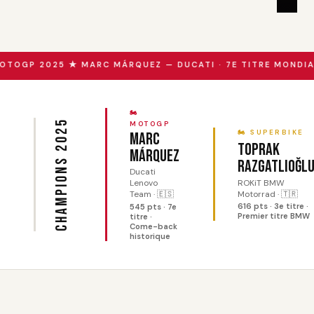
OTOGP 2025 ★ MARC MÁRQUEZ — DUCATI · 7E TITRE MONDIA
🏍
Champions 2025
MOTOGP
🏍 SUPERBIKE
Marc
Toprak
Márquez
Razgatlıoğl
Ducati
ROKiT BMW
Lenovo
Motorrad · 🇹🇷
Team · 🇪🇸
616 pts · 3e titre ·
545 pts · 7e
Premier titre BMW
titre ·
Come-back
historique
DEPUIS