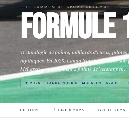
LE SUMMUM DU SPORT AUTOMOBILE — D
FORMULE 
Technologie de pointe, milliards d'euros, pilotes
mythiques. En 2025, Lando Norris décroche son p
McLaren — à seulement 2 points de Verstappen.
★ 2025 — LANDO NORRIS · MCLAREN · 423 PTS ·
HISTOIRE
ÉCURIES 2025
GRILLE 2025