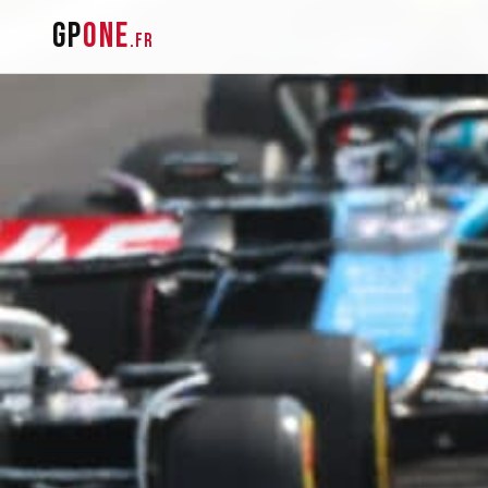
GP
one
.fr