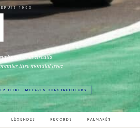
EPUIS 1950
1
-surhommes et circuits
remier titre mondial avec
 1ER TITRE · MCLAREN CONSTRUCTEURS
LÉGENDES
RECORDS
PALMARÈS